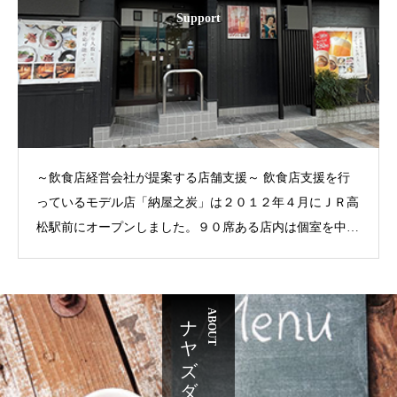
Support
～飲食店経営会社が提案する店舗支援～ 飲食店支援を行
っているモデル店「納屋之炭」は２０１２年４月にＪＲ高
松駅前にオープンしました。９０席ある店内は個室を中心
にテーブル席、カウンターにフローリングとご利用のシチ
ュエーションに合わせて対応しております。お客様をお連
れしてゆっくりくつろげる店内では香川県の地酒を中心に
ナヤズダイニング
ABOUT
名物の熊本馬刺しと炉端焼きをお愉しみください。馬刺し
にあう球磨焼酎、梅酒を蔵元より取り寄せております。
新規オープン、業態変更、冷凍商材など飲食店支援につき