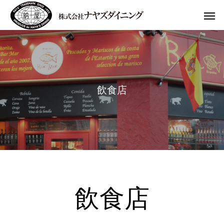
飲
食
店
飲食店