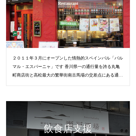
Restaurant
２０１１年３月にオープンした情熱的スペインバル「バル
マル・エスパーニャ」です 香川県一の通行量を誇る丸亀
町商店街と高松最大の繁華街南古馬場の交差点にある通称
「赤バル」です。 スペインを中心に欧州ワインをご用
意。もちろんソムリエ厳選のワインは３０００円から３０
種類をご用意。お気に入りのワインと気取らずフォーク片
手にタパスをつまみながらワイワイ高松の夜を楽しんでく
ださい。
飲食店支援