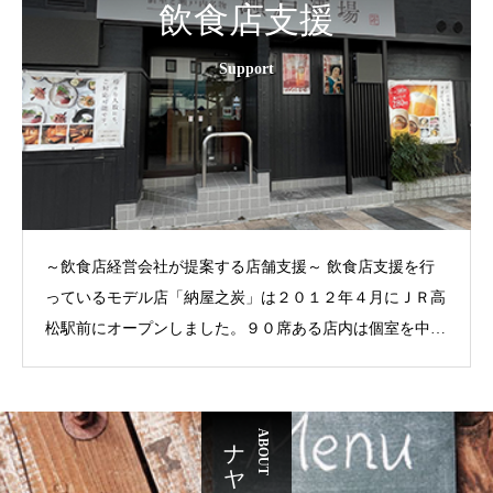
飲食店支援
Support
～飲食店経営会社が提案する店舗支援～ 飲食店支援を行
っているモデル店「納屋之炭」は２０１２年４月にＪＲ高
松駅前にオープンしました。９０席ある店内は個室を中心
にテーブル席、カウンターにフローリングとご利用のシチ
ュエーションに合わせて対応しております。お客様をお連
れしてゆっくりくつろげる店内では香川県の地酒を中心に
ABOUT
名物の熊本馬刺しと炉端焼きをお愉しみください。馬刺し
にあう球磨焼酎、梅酒を蔵元より取り寄せております。