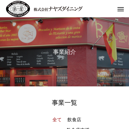
事
業
紹
介
事業一覧
全て
飲食店