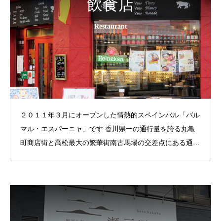
飲食店
Restaurant
２０１１年３月にオープンした情熱的スペインバル「バル
マル・エスパーニャ」です 香川県一の通行量を誇る丸亀
町商店街と高松最大の繁華街南古馬場の交差点にある通称
「赤バル」です。 スペインを中心に欧州ワインをご用
意。もちろんソムリエ厳選のワインは３０００円から３０
種類をご用意。お気に入りのワインと気取らずフォーク片
手にタパスをつまみながらワイワイ高松の夜を楽しんでく
ださい。