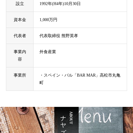
設立
1992年(H4年)10月30日
資本金
1,000万円
代表者
代表取締役 熊野英孝
事業内
外食産業
容
事業所
・スペイン・バル「BAR MAR」高松市丸亀
町
ABOUT