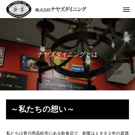
ナ
ヤ
ズ
ダ
イ
ニ
ン
グ
と
は
～私たちの想い～
私たちは香川県高松市にある飲食店で、創業は１９９２年の居酒